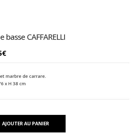
INTÉRIEURS
le basse CAFFARELLI
5
€
et marbre de carrare.
76 x H 38 cm
AJOUTER AU PANIER